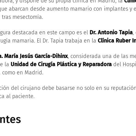
radora, y dispone de su propia clínica en Madrid, la
Clín
 que abarcan desde aumento mamario con implantes y e
 tras mesectomía.
igura destacada en este campo es el
Dr. Antonio Tapia
,
rugía mamaria. El Dr. Tapia trabaja en la
Clínica Ruber I
a. María Jesús García-Dihinx
, considerada una de las me
de la
Unidad de Cirugía Plástica y Reparadora
del Hospi
za como en Madrid.
ción del cirujano debe basarse no solo en su reputació
ca al paciente.
ntes