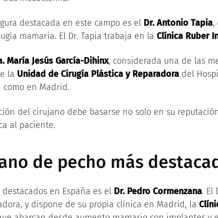
igura destacada en este campo es el
Dr. Antonio Tapia
,
rugía mamaria. El Dr. Tapia trabaja en la
Clínica Ruber I
a. María Jesús García-Dihinx
, considerada una de las me
de la
Unidad de Cirugía Plástica y Reparadora
del Hospi
za como en Madrid.
ción del cirujano debe basarse no solo en su reputació
ca al paciente.
ujano de pecho más destaca
s destacados en España es el
Dr. Pedro Cormenzana
. El
radora, y dispone de su propia clínica en Madrid, la
Clín
 que abarcan desde aumento mamario con implantes y e