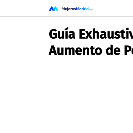
Saltar
al
contenido
Guía Exhaustiv
Aumento de P